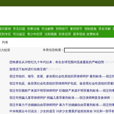
成功案例
|
常见问题
|
刑事法规
|
司法解释
|
刑辩技巧
|
量刑情节
|
强制措施
|
罪名详解
|
死刑专区
|
司法鉴定
|
青少年犯罪
|
法制视频
|
职务犯罪
|
庭审现场
|
收费标准
 列表
本类信息检索：
力犯罪
恐怖袭击从20世纪九十年代以来，有在全球范围内迅速蔓延的严峻趋势
[2011/9
急情况下如何进行自救互救?
[2011/9/5]
宿迁市组织、领导、发展、参加黑社会性质组织罪律师辩护 量刑标准----宿迁
宿迁市包庇、纵容黑社会性质组织罪律师辩护包庇、纵容黑社会性质组织罪量刑标
宿迁市巨额财产来源不明罪律师辩护 巨额财产来源不明罪量刑标准----宿迁刑
宿迁市拐骗儿童罪律师辩护 拐骗儿童罪量刑标准-----宿迁律师网姜亚春律师
[2
宿迁市暴力干涉婚姻自由罪律师辩护 暴力干涉婚姻自由罪量刑标准----宿迁刑
中央电视台今日说法：少女的遗言 16岁少女遭遇歹徒抢劫丧命 50元和一部手