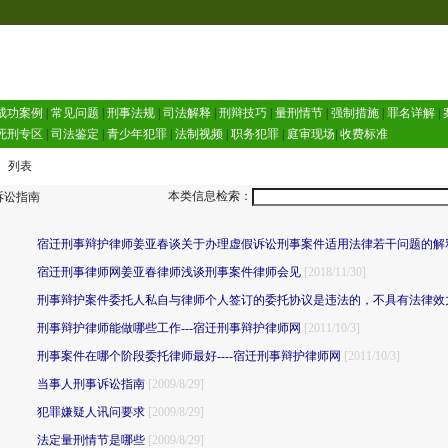
成功案例
|
常见问题
|
刑事法规
|
司法解释
|
刑辩技巧
|
量刑情节
|
强制措施
|
罪名详解
|
死刑专区
|
司法鉴定
|
青少年犯罪
|
法制视频
|
职务犯罪
|
庭审现场
|
收费标准
 列表
本类信息检索：
讼指南
宿迁刑事辩护律师姜亚春谈关于办理虚假诉讼刑事案件适用法律若干问题的解
宿迁刑事律师网姜亚春律师浅谈刑事案件律师会见
[2018/11/30]
刑事辩护案件委托人私自与律师个人签订的委托协议是违法的，不具有法律效
刑事辩护律师能做哪些工作---宿迁刑事辩护律师网
[2011/10/3]
刑事案件在哪个阶段委托律师最好----宿迁刑事辩护律师网
[2011/10/3]
当事人刑事诉讼指南
[2009/8/29]
犯罪嫌疑人讯问要求
[2009/8/29]
法定量刑情节是哪些
[2009/8/29]