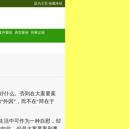
设为主页
收藏本站
案件聚焦
|
典型案例
|
刑事证据
|
好什么。否则在大案要案
“外因”，而不在“辩在于
实生活中可作为一种自慰，却
均如此。但是大案要案刑事