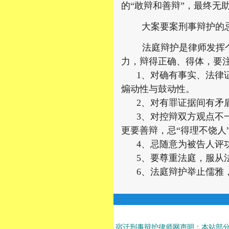
的“敢辩和善辩”，最终无
大案要案刑事辩护的
法庭辩护是律师发挥个人
力，辩得正确、得体，要
1、对确有事实、法律证
煽动性与鼓动性。
2、对有罪证据间有矛盾
3、对控辩双方观点不一
更要善辩，忌“得理不饶人
4、忌随意为被告人评功
5、要尊重法庭，服从法
6、法庭辩护举止儒雅，
宿迁刑事辩护律师网声明：本站部分