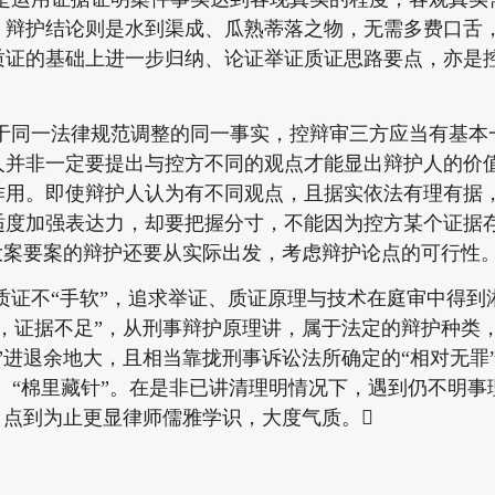
，辩护结论则是水到渠成、瓜熟蒂落之物，无需多费口舌
质证的基础上进一步归纳、论证举证质证思路要点，亦是
一法律规范调整的同一事实，控辩审三方应当有基本
人并非一定要提出与控方不同的观点才能显出辩护人的价
作用。即使辩护人认为有不同观点，且据实依法有理有据
适度加强表达力，却要把握分寸，不能因为控方某个证据
大案要案的辩护还要从实际出发，考虑辩护论点的可行性
不“手软”，追求举证、质证原理与技术在庭审中得到
，证据不足”，从刑事辩护原理讲，属于法定的辩护种类，
”进退余地大，且相当靠拢刑事诉讼法所确定的“相对无罪”
”、“棉里藏针”。在是非已讲清理明情况下，遇到仍不明事
，点到为止更显律师儒雅学识，大度气质。