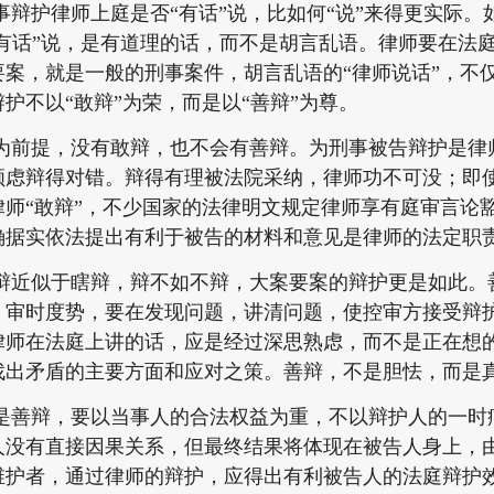
护律师上庭是否“有话”说，比如何“说”来得更实际。
“有话”说，是有道理的话，而不是胡言乱语。律师要在法庭
要案，就是一般的刑事案件，胡言乱语的“律师说话”，不
护不以“敢辩”为荣，而是以“善辩”为尊。
提，没有敢辩，也不会有善辩。为刑事被告辩护是律
顾虑辩得对错。辩得有理被法院采纳，律师功不可没；即
律师“敢辩”，不少国家的法律明文规定律师享有庭审言论
确据实依法提出有利于被告的材料和意见是律师的法定职
似于瞎辩，辩不如不辩，大案要案的辩护更是如此。
，审时度势，要在发现问题，讲清问题，使控审方接受辩
律师在法庭上讲的话，应是经过深思熟虑，而不是正在想
找出矛盾的主要方面和应对之策。善辩，不是胆怯，而是
辩，要以当事人的合法权益为重，不以辩护人的一时
人没有直接因果关系，但最终结果将体现在被告人身上，
维护者，通过律师的辩护，应得出有利被告人的法庭辩护