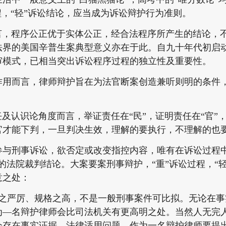
程，“轻”诉讼结论，应当成为诉讼辩护行为准则。
程序公正优于实体公正，经合法程序所产生的结论，不
法界的美国辛普生案典型意义亦在于此。自九十年代初启
庭审模式，已相当突出诉讼程序过程的独立性及重要性。
而言，律师辩护旨在为法官断案创造兼听则明的条件，
认识论角度而言，举证责任在“民”，证明责任在“官”
官才能下判，一旦判决生效，理解的要执行，不理解的也
刑事诉讼，欲否定或改变指控内容，唯有在诉讼过程中“
的法院裁判结论。大案要案刑事辩护，“重”诉讼过程，“
意之处：
严厉、规格之高，不是一般刑事案件可比拟。无论在事
为—名辩护律师会比司法机关有更高明之处。当然人无完
会存在事实证据、法律适用问题。作为一名辩护律师要提