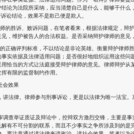
护结论为法院所采纳，应当清楚自己是什么，能够干什么
诺诉讼结论，效果不是欺己便是欺人。
的胜诉、败诉问题，在笔者看来，根据法律规定，辩护
意见，维护被告人的合法权益。是否采纳辩护律师的意见
正确评判标准，不以结论是非论英雄。衡量辩护律师胜
的事实依据及法律适用问题；是否很好地组织运用这些问
采用恰当的方式让法庭接受辩护律师的意见。律师辩护从
发挥有限的监督制约作用。
会效果
法律。律师参与刑事诉讼，更是以法律为唯一法宝。
查举证质证及辩论中，控辩双方激烈交锋，主要是事
见解有不可分割的联系，而且不少事实之争所涉及到的是
物，要注意通过讲法律来讲政治，讲社会效果，笔者以为