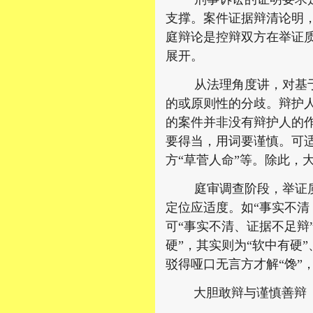
支撑。案件证据辩清论明
庭辩论是控辩双方在举证
展开。
从法理角度讲，对基于同
的或原则性的分歧。辩护
的案件并非没有辩护人的
要得当，用词要谨慎。可
方“草菅人命”等。除此，
庭审调查阶段，举证质证
定位应适度。如“事实不清
可“事实不清、证据不足辩
硬”，其实则为“软中有硬
驳得哑口无言方才解“馋”
大胆敢辩与谨慎善辩