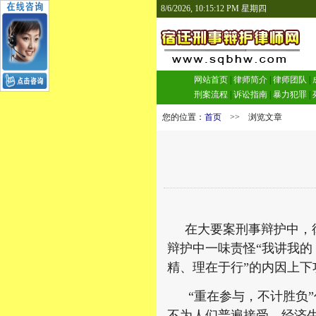
8/6/2026, 10:15:13 PM 星期四
网站首页
|
律师简介
|
律师团队
|
刑案流程
|
诉讼指南
|
暴力犯罪
|
您的位置：
首页
>> 浏览文章
在大要案刑事辩护中，律
辩护中一味责怪“我讲我的
精、理在于行”的内因上
“重在参与，不计胜负”作
不为人们普遍接受，经济生