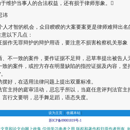
助于维护当事人的合法权益，还有损于律师形象。
忌讳
才智的机会，众目睽睽的大案要案更是律师难辩出名
注意以下几点：
据作无罪辩护的辩护用语，要注意不损害检察机关形象
、不一致的案件，要作证据不足辩，忌草率提出被告人
致的案件，或控方存在明显缺陷的指控证据及内容，坚
”。
摆好，在适用法律问题上提出双重标准。
官主持的庭审活动，忌忘乎所以，当庭任意评判法官主
言行文要明，忌手舞足蹈，语态失度。
设为主页
|
收藏本站
|
苏ICP备09001819号-1
文章和论文由网上收集,仅供学习参考之用,版权和著作权归原作者所有, 如