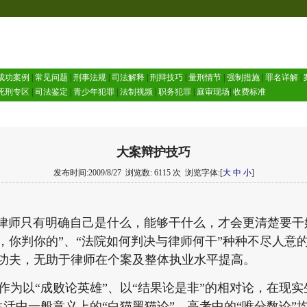
成功案例
|
常见问题
|
刑事法规
|
司法解释
|
刑辩技巧
|
量刑情节
|
强制措施
|
罪名详解
|
死刑专区
|
司法鉴定
|
青少年犯罪
|
法制视频
|
职务犯罪
|
庭审现场
|
收费标准
大案辩护技巧
发布时间:2009/8/27
浏览数: 6115 次
浏览字体:[
大
中
小
]
师只有明确自己是什么，能够干什么，才会更清楚要干
，你判你的”、“法院如何判决与律师何干”种种不尽人意的
下功夫，无助于律师在个案及整体执业水平提高。
为以“成败论英雄”、以“结果论是非”的相对论，在现
活中一般意义上的“白猫黑猫论”，高考中的“唯分数论”