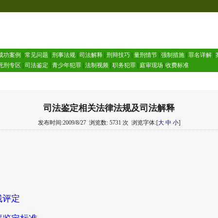
成功案例
|
常见问题
|
刑事法规
|
司法解释
|
刑辩技巧
|
量刑情节
|
强制措施
|
罪名详解
|
死刑专区
|
司法鉴定
|
青少年犯罪
|
法制视频
|
职务犯罪
|
庭审现场
|
收费标准
司法鉴定相关法律法规及司法解释
发布时间:2009/8/27
浏览数: 5731 次
浏览字体:[
大
中
小
]
残评定