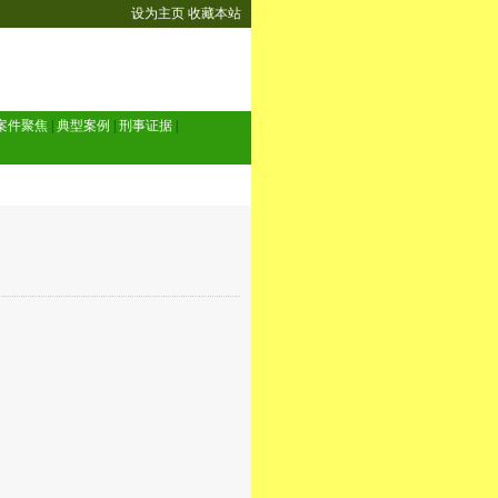
设为主页
收藏本站
案件聚焦
|
典型案例
|
刑事证据
|