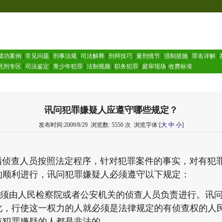
成功案例
|
常见问题
|
刑事法规
|
司法解释
|
刑辩技巧
|
量刑情节
|
强制措施
|
罪名详解
|
死刑专区
|
司法鉴定
|
青少年犯罪
|
法制视频
|
职务犯罪
|
庭审现场
|
收费标准
讯问犯罪嫌疑人应遵守哪些规定？
发布时间:2009/8/29
浏览数: 5550 次
浏览字体:[
大
中
小
]
查人员按照法定程序，针对犯罪案件的事实，对有犯罪
的顺利进行，讯问犯罪嫌疑人必须遵守以下规定：
由人民检察院或者公安机关的侦查人员负责进行。讯问
此，行使这一权力的人就必须是法律规定的有侦查权的人
有犯罪嫌疑的人都是非法的。