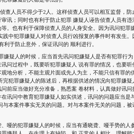
查人员不得少于2人。这样侦查人员可以相互监督，防
行审讯；同时也有利于防止犯罪 嫌疑人诬告侦查人员有违
为等。也有利于保障侦查人员的人身安全。因为讯问犯罪
，实践中犯罪嫌疑人对侦查人员行凶报复的事件时有发生。
有利于防止意外，保证讯问的 顺利进行。
嫌疑人的时候，应当首先讯问犯嫌疑人是否有犯罪行为
在讯问过程中，既要听犯罪嫌疑人 说有罪的情况，也要听
客观地分析，不能主观片面或先人为主，不能只信有罪的
。听完犯罪嫌疑人的陈述后，再根据供述的情况向犯罪嫌疑
讯问前应当做好充分准备，熟悉案 卷材料，认真做好讯问
并在讯问中教育犯罪嫌疑人如实供述，讯问的问题应当是
讯问与本案件事实无关的问题。对与本案件无关的问题，被
哑的犯罪嫌疑人的时候，应当有通晓聋、哑手势的人参
犯罪嫌疑人，在生理上有缺陷，和 正常的人相比，理解能