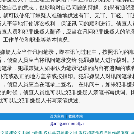
表达自己的意志，也影响对自己问题的辩解。如果有通晓
译，就可以使犯罪嫌疑人准确地供述有罪、无罪、罪轻、罪
疑人平等地行使诉讼权利，保证讯 问的顺利进行。侦查人
侦查人员和犯罪嫌疑人翻译，应当在讯问犯罪嫌疑人的笔
、工作单位和职业等基本情况。
疑人应当作讯问笔录，即在讯问过程中，按照讯问的顺
后，侦查人员应当将讯问笔录交给 犯罪嫌疑人进行核对。
的笔录，犯罪嫌疑人如果认为笔录记载的内容有遗漏的或
在补充或改正的地方盖章或按指印。犯罪嫌疑人对讯问笔录
），侦查人员应当在笔录上签名。 在讯问中，如果犯罪嫌
要的时候，侦查人员也可以让犯罪嫌疑人亲笔书写供词。
就可以让犯罪嫌疑人书写亲笔供述。
设为主页
|
收藏本站
|
苏ICP备09001819号-1
文章和论文由网上收集,仅供学习参考之用,版权和著作权归原作者所有, 如