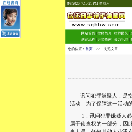
8/8/2026, 7:10:22 PM 星期六
网站首页
|
律师简介
|
律师团队
|
刑案流程
|
诉讼指南
|
暴力犯罪
|
您的位置：
首页
>> 浏览文章
讯问犯罪嫌疑人，是指侦
活动。为了保障这一活动
1．讯问犯罪嫌疑人必须
属于侦查权的一部分，因
查人员。任何其他人审讯