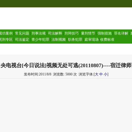
成功案例
|
常见问题
|
刑事法规
|
司法解释
|
刑辩技巧
|
量刑情节
|
强制措施
|
罪名详解
|
死刑专区
|
司法鉴定
|
青少年犯罪
|
法制视频
|
职务犯罪
|
庭审现场
|
收费标准
央电视台[今日说法]视频无处可逃(20110807)----宿迁律
发布时间:2011/8/8
浏览数: 5000 次
浏览字体:[
大
中
小
]