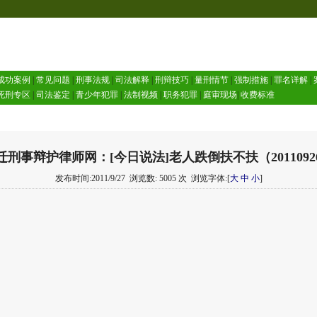
成功案例
|
常见问题
|
刑事法规
|
司法解释
|
刑辩技巧
|
量刑情节
|
强制措施
|
罪名详解
|
死刑专区
|
司法鉴定
|
青少年犯罪
|
法制视频
|
职务犯罪
|
庭审现场
|
收费标准
迁刑事辩护律师网：[今日说法]老人跌倒扶不扶（2011092
发布时间:2011/9/27
浏览数: 5005 次
浏览字体:[
大
中
小
]