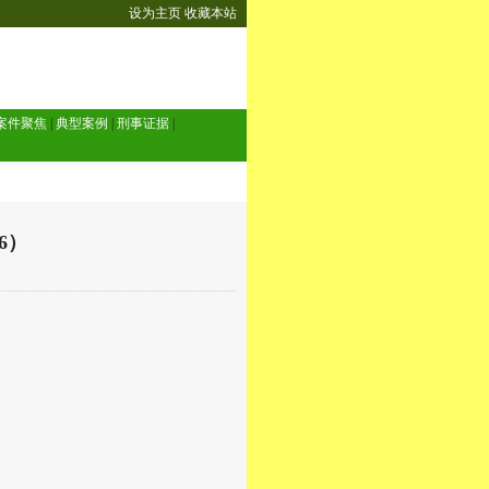
设为主页
收藏本站
案件聚焦
|
典型案例
|
刑事证据
|
6）