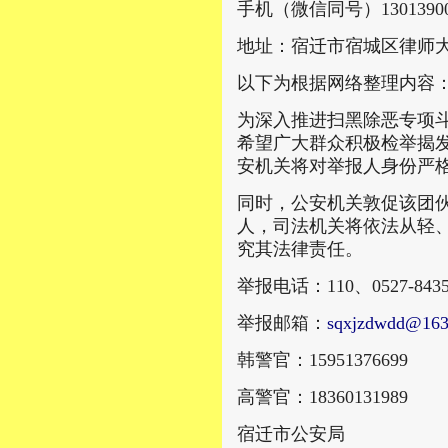
手机（微信同号）13013900
地址：宿迁市宿城区律师大
以下为根据网络整理内容
为深入推进扫黑除恶专项
希望广大群众积极检举揭
安机关将对举报人身份严
同时，公安机关敦促该团
人，司法机关将依法从轻
究其法律责任。
举报电话：110、0527-8435
举报邮箱：
sqxjzdwdd@163
韩警官：15951376699
高警官：18360131989
宿迁市公安局