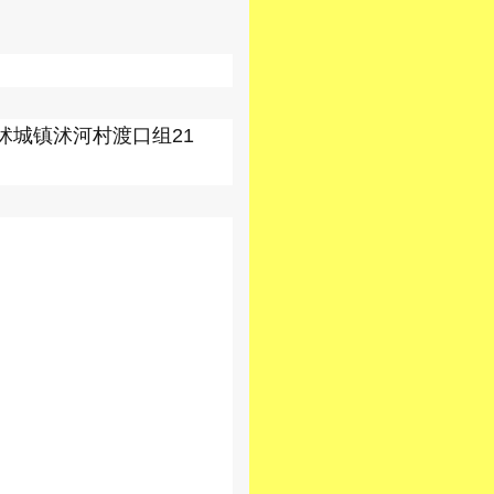
沭城镇沭河村渡口组21