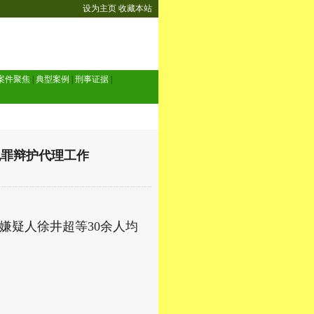
设为主页
收藏本站
案件聚焦
|
典型案例
|
刑事证据
|
犯罪辩护代理工作
嫌疑人徐井超等30余人均