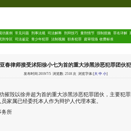
成功案例
|
常见问题
|
刑事法规
|
司法解释
|
刑辩技巧
|
量刑情节
|
强制措施
|
罪名详解
|
死刑专区
|
司法鉴定
|
青少年犯罪
|
法制视频
|
职务犯罪
|
庭审现场
|
收费标准
亚春律师接受沭阳徐小七为首的重大涉黑涉恶犯罪团伙
发布时间:2019/7/5
浏览数: 2518 次
浏览字体:[
大
中
小
]
功摧毁以徐井超为首的重大涉黑涉恶犯罪团伙，主要犯罪
人员家属已经委托本人作为辩护人代理本案。
事务所