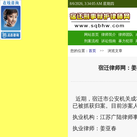
8/6/2026, 3:34:06 AM 星期四
网站首页
|
律师简介
|
律师团队
|
刑案流程
|
诉讼指南
|
暴力犯罪
|
您的位置：
首页
>> 浏览文章
宿迁律师网：姜
近期，宿迁市公安机关成
已被抓获归案。目前涉案
执业机构：江苏广陆律师
执业律师：姜亚春