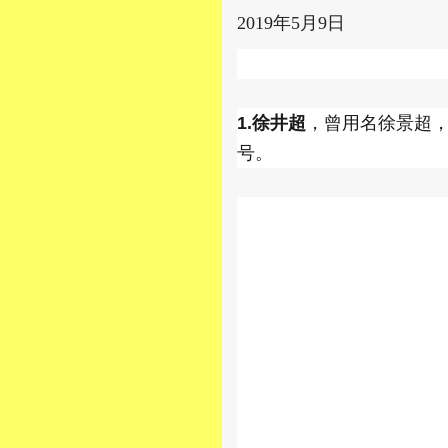
2019年5月9日
1.徐井超
，曾用名徐景超，
号。